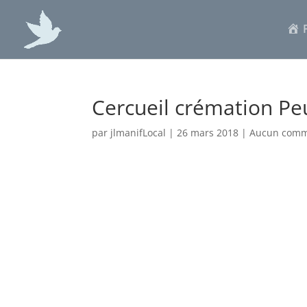
Cercueil crémation Pe
par
jlmanifLocal
|
26 mars 2018
|
Aucun comm