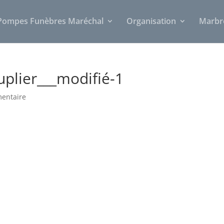
Pompes Funèbres Maréchal
Organisation
Marbr
uplier___modifié-1
entaire