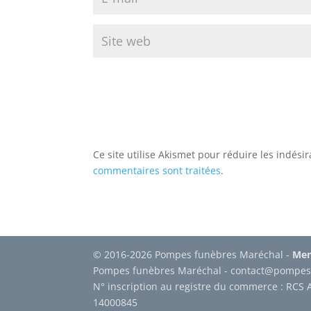
Ce site utilise Akismet pour réduire les indési
commentaires sont traitées
.
© 2016-2026 Pompes funèbres Maréchal -
Men
Pompes funèbres Maréchal - contact@pompes
N° inscription au registre du commerce : RCS 
14000845