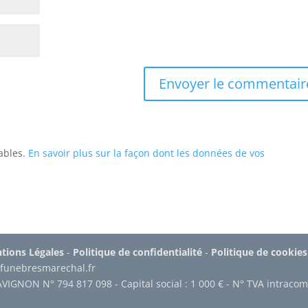
rables.
En savoir plus sur la façon dont les données de vos
tions Légales
-
Politique de confidentialité
-
Politique de cookies
funebresmarechal.fr
AVIGNON N° 794 817 098 - Capital social : 1 000 € - N° TVA intra