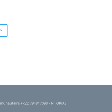
communautaire FR22 794817098 - N° ORIAS