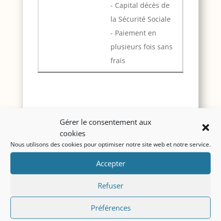
- Capital décès de
la Sécurité Sociale
- Paiement en
plusieurs fois sans
frais
Le décès doit être
constaté dans les 24h
Gérer le consentement aux
par un médecin
qui se charge d’établir un
cookies
certificat de décès. La
déclaration du décès
Nous utilisons des cookies pour optimiser notre site web et notre service.
doit ensuite être effectuée auprès de la
Accepter
mairie du lieu de décès
, par toute
personne munie d’une pièce d’identité,
Refuser
parente ou non du défunt. Le conseiller
Préférences
funéraire peut prendre en charge cette