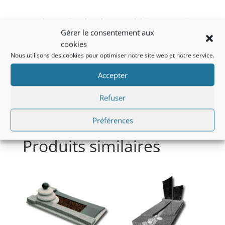
C’est dans un jeu de cubes que Thétis se construit.
Gérer le consentement aux
Dans un esprit urbain, les plans inclinés des cubes
cookies
supportent les portes des cases de ce monument
Nous utilisons des cookies pour optimiser notre site web et notre service.
plus particulièrement destiné aux urnes cinéraires.
Au premier plan le jardinet accueille librement les
Accepter
offrandes des proches. A l’arrière, la stèle
monolithique semble s’élever vers le ciel en souvenir
Refuser
spirituel des âmes et du repos éternel.
Préférences
Produits similaires