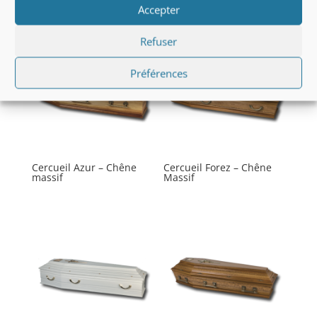
Produits similaires
Accepter
Refuser
Préférences
Cercueil Azur – Chêne
Cercueil Forez – Chêne
massif
Massif