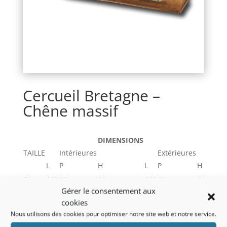
Cercueil Bretagne –
Chêne massif
DIMENSIONS
TAILLE
Intérieures
Extérieures
L
P
H
L
P
H
T1
185
55
28
195
65
46
Gérer le consentement aux
T2
195
60
28
205
70
46
cookies
Nous utilisons des cookies pour optimiser notre site web et notre service.