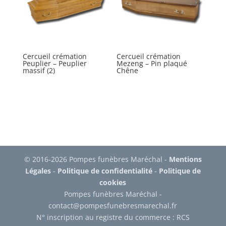
Cercueil crémation
Cercueil crémation
Peuplier – Peuplier
Mezeng – Pin plaqué
massif (2)
Chêne
© 2016-2026 Pompes funèbres Maréchal -
Mentions
Légales
-
Politique de confidentialité
-
Politique de
cookies
Pompes funèbres Maréchal -
contact@pompesfunebresmarechal.fr
N° inscription au registre du commerce : RCS