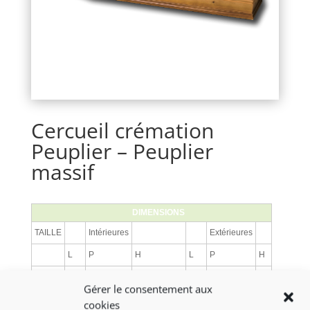
Cercueil crémation
Peuplier – Peuplier
massif
DIMENSIONS
TAILLE
Intérieures
Extérieures
L
P
H
L
P
H
T2
185
55
33
193
64
40
Gérer le consentement aux
cookies
T3
195
60
33
203
69
40