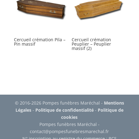
Cercueil crémation Pila –
Cercueil crémation
Pin massif
Peuplier – Peuplier
massif (2)
© 2016-2026 Pompes funèbres Maréchal -
Mentions
Légales
-
Politique de confidentialité
-
Politique de
cookies
Pompes funèbres Maréchal -
contact@pompesfunebresmarechal.fr
N° inscription au registre du commerce : RCS