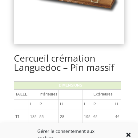
Cercueil crémation
Languedoc – Pin massif
DIMENSIONS
TAILLE
Intérieures
Extérieures
L
P
H
L
P
H
T1
185
55
28
195
65
46
T2
195
60
28
206
70
46
Gérer le consentement aux
T3
195
70
35
206
80
50