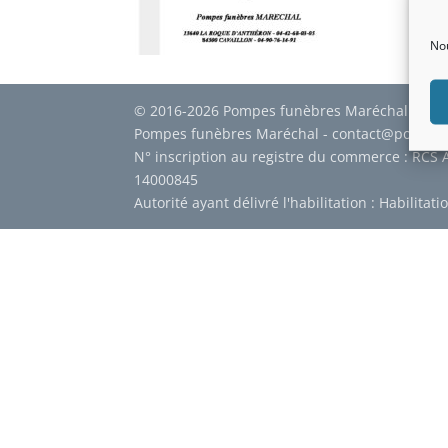
Nou
© 2016-2026 Pompes funèbres Maréchal -
Men
Pompes funèbres Maréchal - contact@pompes
N° inscription au registre du commerce : RCS 
14000845
Autorité ayant délivré l'habilitation : Habilita