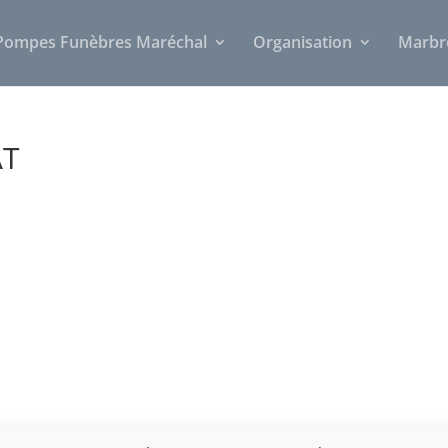
Pompes Funèbres Maréchal
Organisation
Marbr
AT