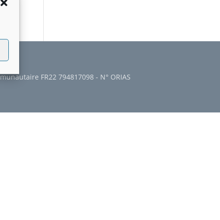
communautaire FR22 794817098 - N° ORIAS