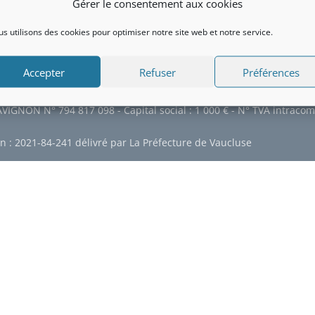
Gérer le consentement aux cookies
s utilisons des cookies pour optimiser notre site web et notre service.
Accepter
Refuser
Préférences
tions Légales
-
Politique de confidentialité
-
Politique de cookies
funebresmarechal.fr
AVIGNON N° 794 817 098 - Capital social : 1 000 € - N° TVA intra
tion : 2021-84-241 délivré par La Préfecture de Vaucluse