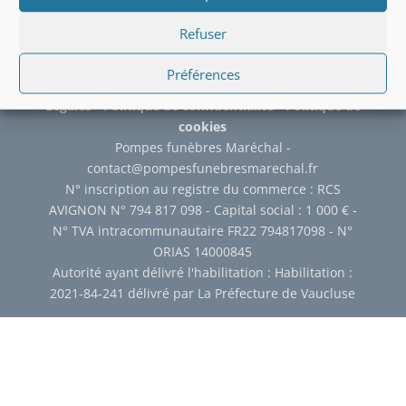
Refuser
Préférences
© 2016-2026 Pompes funèbres Maréchal -
Mentions
Légales
-
Politique de confidentialité
-
Politique de
cookies
Pompes funèbres Maréchal -
contact@pompesfunebresmarechal.fr
N° inscription au registre du commerce : RCS
AVIGNON N° 794 817 098 - Capital social : 1 000 € -
N° TVA intracommunautaire FR22 794817098 - N°
ORIAS 14000845
Autorité ayant délivré l'habilitation : Habilitation :
2021-84-241 délivré par La Préfecture de Vaucluse